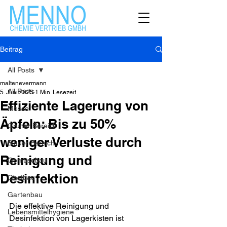
Beitrag
All Posts
maltenevermann
All Posts
5. Juni 2025
1 Min. Lesezeit
Effiziente Lagerung von
Messe
Äpfeln: Bis zu 50%
Grüner Bereich
weniger Verluste durch
Blauer Bereich
Reinigung und
Gemüsebau
Desinfektion
Obstbau
Gartenbau
Die effektive Reinigung und 
Lebensmittelhygiene
Desinfektion von Lagerkisten ist 