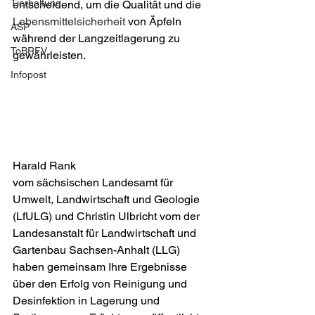
Tierhaltung
entscheidend, um die Qualität und die 
Lebensmittelsicherheit 
von Äpfeln 
ASP
während der Langzeitlagerung zu 
ToBRFV
gewährleisten.
Infopost
Harald Rank 
vom sächsischen
Landesamt für 
Umwelt, Landwirtschaft und Geologie 
(LfULG) und Christin Ulbricht vom der 
Landesanstalt für Landwirtschaft und 
Gartenbau Sachsen-Anhalt (LLG) 
haben gemeinsam Ihre Ergebnisse 
über den Erfolg von Reinigung und 
Desinfektion in Lagerung und 