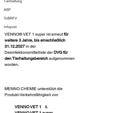
Tierhaltung
ASP
ToBRFV
Infopost
VENNO® VET 1 super ist erneut 
für 
weitere 3 Jahre, bis einschließlich 
31.12.2027
 in der 
Desinfektionsmittelliste der 
DVG für 
den Tierhaltungsbereich
 aufgenommen 
worden.
MENNO CHEMIE unterstützt die 
Produkt-Verkehrsfähigkeit von
	VENNO VET 1
	&
	VENNO VET 1 super