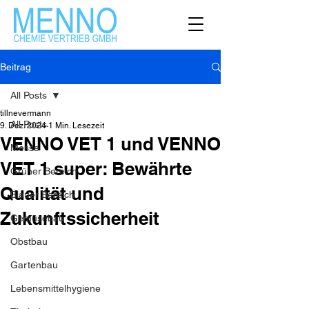
Beitrag
All Posts
tillnevermann
All Posts
9. Dez. 2024
1 Min. Lesezeit
VENNO VET 1 und VENNO
Messe
VET 1 super: Bewährte
Grüner Bereich
Qualität und
Blauer Bereich
Zukunftssicherheit
Gemüsebau
Obstbau
Gartenbau
Lebensmittelhygiene